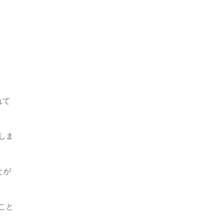
れて
しま
とが
こと