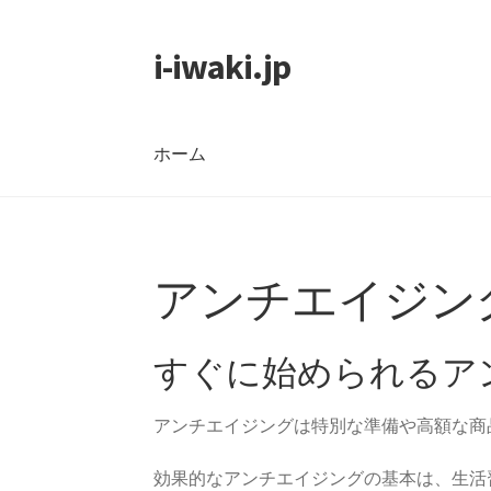
i-iwaki.jp
ナ
コ
ビ
ン
ゲ
テ
ー
ン
ホーム
シ
ツ
ョ
へ
ン
ス
ホーム
へ
キ
ス
ッ
アンチエイジン
キ
プ
ッ
プ
すぐに始められるア
アンチエイジングは特別な準備や高額な商
効果的なアンチエイジングの基本は、生活